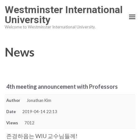
Skip
Westminster International
to
University
content
Welcome to Westminster International University.
(Press
Enter)
News
4th meeting announcement with Professors
Author
Jonathan Kim
Date
2019-04-14 22:13
Views
7012
존경하옵는 WIU 교수님들께!