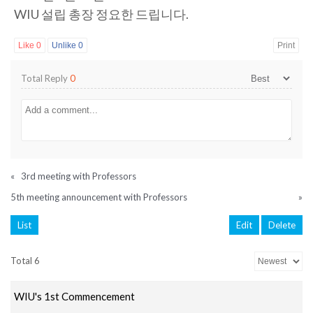
WIU 설립 총장 정요한 드립니다.
Like
0
Unlike
0
Print
Total Reply
0
«
3rd meeting with Professors
5th meeting announcement with Professors
»
List
Edit
Delete
Total 6
WIU's 1st Commencement